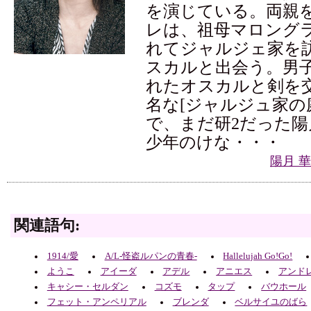
を演じている。両親
レは、祖母マロング
れてジャルジェ家を
スカルと出会う。男
れたオスカルと剣を
名な[ジャルジュ家の
で、まだ研2だった
少年のけな・・・
陽月 
関連語句:
1914/愛
A/L-怪盗ルパンの青春-
Hallelujah Go!Go!
ようこ
アイーダ
アデル
アニエス
アンド
キャシー・セルダン
コズモ
タップ
バウホール
フェット・アンペリアル
ブレンダ
ベルサイユのばら