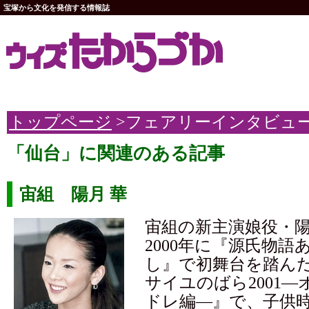
宝塚から文化を発信する情報誌
トップページ
>フェアリーインタビュ
「仙台」に関連のある記事
宙組 陽月 華
宙組の新主演娘役・
2000年に『源氏物語
し』で初舞台を踏ん
サイユのばら2001
ドレ編―』で、子供