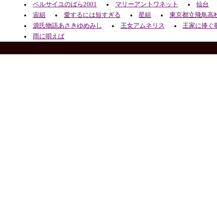
ベルサイユのばら2001
マリーアントワネット
仙台
宙組
愛するには短すぎる
星組
東京都立飛鳥高
源氏物語あさきゆめみし
王女アムネリス
王家に捧ぐ
雨に唄えば