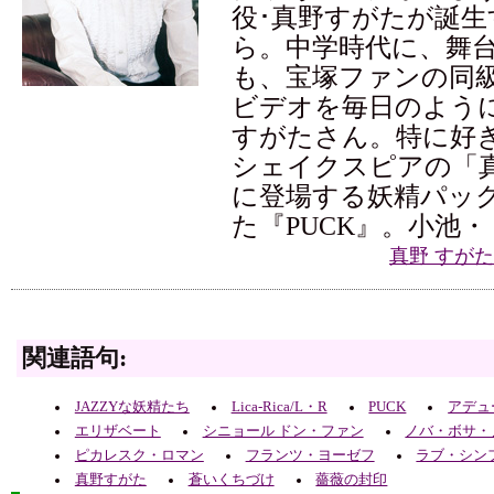
役･真野すがたが誕生
ら。中学時代に、舞
も、宝塚ファンの同
ビデオを毎日のよう
すがたさん。特に好
シェイクスピアの「
に登場する妖精パッ
た『PUCK』。小池・
真野 すが
関連語句:
JAZZYな妖精たち
Lica-Rica/L・R
PUCK
アデュ
エリザベート
シニョール ドン・ファン
ノバ・ボサ・
ピカレスク・ロマン
フランツ・ヨーゼフ
ラブ・シン
真野すがた
蒼いくちづけ
薔薇の封印