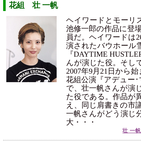
花組 壮 一帆
ヘイワードとモーリ
池修一郎の作品に登
員だ。ヘイワードは20
演されたバウホール
『DAYTIME HUST
んが演じた役。そし
2007年9月21日か
花組公演『アデュー･
で、壮一帆さんが演
た役である。作品が
え、同じ肩書きの市
一帆さんがどう演じ
大・・・
壮 一