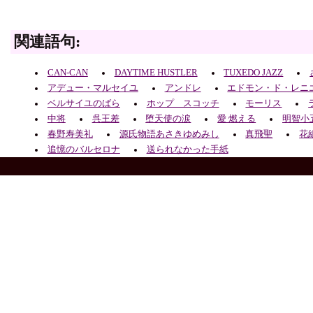
関連語句:
CAN-CAN
DAYTIME HUSTLER
TUXEDO JAZZ
アデュー・マルセイユ
アンドレ
エドモン・ド・レニ
ベルサイユのばら
ホップ スコッチ
モーリス
中将
呉王差
堕天使の涙
愛 燃える
明智小
春野寿美礼
源氏物語あさきゆめみし
真飛聖
花
追憶のバルセロナ
送られなかった手紙