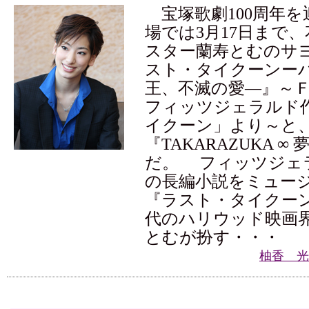
宝塚歌劇100周年を
場では3月17日まで
スター蘭寿とむのサ
スト・タイクーンー
王、不滅の愛―』～
フィッツジェラルド
イクーン」より～と
『TAKARAZUKA ∞
だ。 フィッツジェ
の長編小説をミュー
『ラスト・タイクーン
代のハリウッド映画
とむが扮す・・・
柚香 光