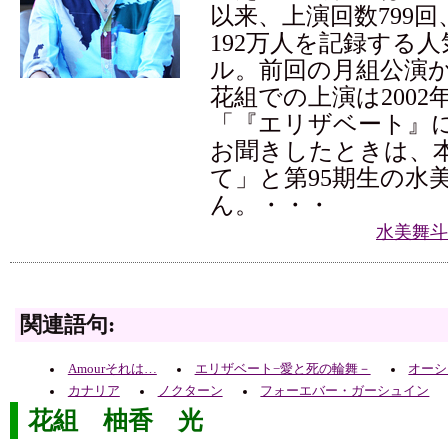
以来、上演回数799
192万人を記録する
ル。前回の月組公演
花組での上演は2002
「『エリザベート』
お聞きしたときは、
て」と第95期生の水
ん。・・・
水美舞斗
関連語句:
Amourそれは…
エリザベート−愛と死の輪舞－
オーシ
カナリア
ノクターン
フォーエバー・ガーシュイン
花組 柚香 光