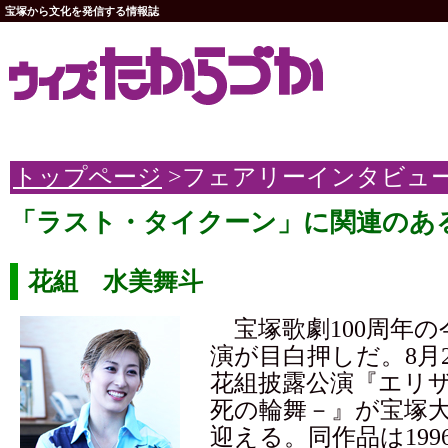
宝塚から文化を発信する情報誌
トップページ
>フェアリーインタビュ
「ラスト・タイクーン」に関連のあ
花組 水美舞斗
宝塚歌劇100周年の
演が目白押しだ。8月
花組披露公演『エリザ
死の輪舞－』が宝塚
迎える。同作品は199