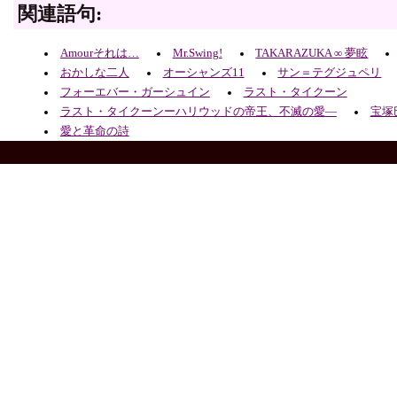
関連語句:
Amourそれは…
Mr.Swing!
TAKARAZUKA ∞ 夢眩
おかしな二人
オーシャンズ11
サン＝テグジュペリ
フォーエバー・ガーシュイン
ラスト・タイクーン
ラスト・タイクーンーハリウッドの帝王、不滅の愛―
宝塚
愛と革命の詩