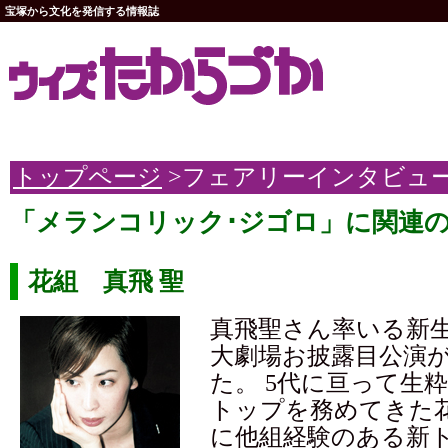
宝塚から文化を発信する情報誌
トップページ
>フェアリーインタビュ
「メランコリック･ジゴロ」に関連
花組 真飛 聖
真飛聖さん率いる新
大劇場お披露目公演
た。 5代に亘って生
トップを務めてきた花
に他組経験のある新