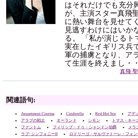
はそれだけでも充分
が、主演スター真飛
に熱い舞台を見せて
見逃すわけにはいか
る。 「私が演じるト
実在したイギリス兵
軍の捕虜となり、ア
て生涯を終えまし・
真飛 
関連語句:
Appartment Cinema
Cinderella
Red Hot Sea
アデ
アラブの戦士
オーランド
シモン
トマス・キー
ファントム
フィリップ・ドゥ・シャンドン伯爵
メラ
ラブ･シンフォニーII
ロドリーゴ・サルヴァトーレ・フォン