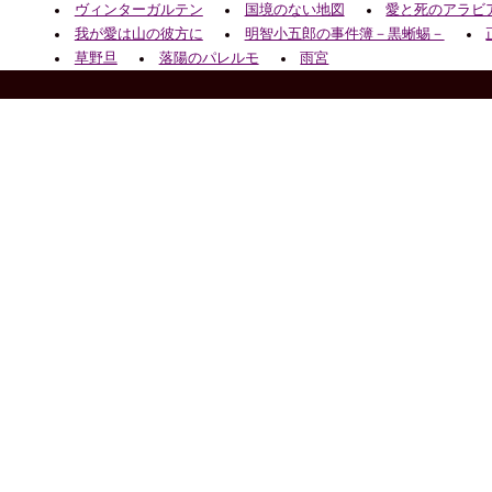
ヴィンターガルテン
国境のない地図
愛と死のアラビ
我が愛は山の彼方に
明智小五郎の事件簿－黒蜥蜴－
草野旦
落陽のパレルモ
雨宮