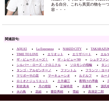
ある自分。これら異質の物を一
容・・・
関連語句:
AQUA5
La Esperanza
NAKED CITY
TAKARAZU
TIME TO LOVE
エリオット
エリザベート
エル
ザ・ビューティーズ！
ザ・レビュー’99
シュテファン
シルバー・ローズ・クロニクル
ソロモンの指輪
タン
タンゴ・アルゼンチーノ
ファントム
フランツ・ヨー
マリポーサの花
マーキューシオ
ルドルフ
ルー
ロミオとジュリエット
土方歳三
夜明けの序曲
彩吹真央
月の燈影
正塚晴彦
水夏希
源氏
火の鳥
花組
豊臣秀頼
雪組
高浪定二郎