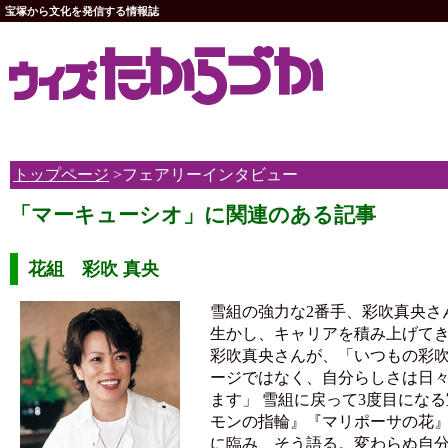
宝塚から文化を発信する情報誌
トップページ
>フェアリーインタビュー
「マーキューシオ」に関連のある記事
花組 彩吹 真央
雪組の強力な2番手、彩吹真央さ
生かし、キャリアを積み上げて
彩吹真央さんが、「いつもの彩
ージではなく、自分らしさは日
ます」 雪組に戻って3度目にな
モンの指輪』『マリポーサの花
に臨み、そう語る。変わらぬ自