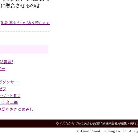
つに融合させるのは
彩吹 真央のつづきを読む＞＞
KA舞夢!
マー
ゴダンサー
ゼフ
トヴィヒII世
川上音二郎
物語あさきゆめみし
ウィズたからづかは
あさひ高速印刷株式会社
が編集・発行
(C) Asahi Kosoku Printing Co., Ltd. All rig