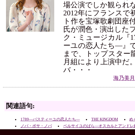
場公演でしか観られ
2012年にフランス
ト作を宝塚歌劇団座
氏が潤色・演出した
ク・ミュージカル『1
ーユの恋人たち―』で
まで、トップスター
月組により上演中だ
バ・・・
海乃美月
関連語句:
1789―バスティーユの恋人たち―
THE KINGDOM
め
ノバ・ボサ・ノバ
ベルサイユのばら―オスカルとアンドレ