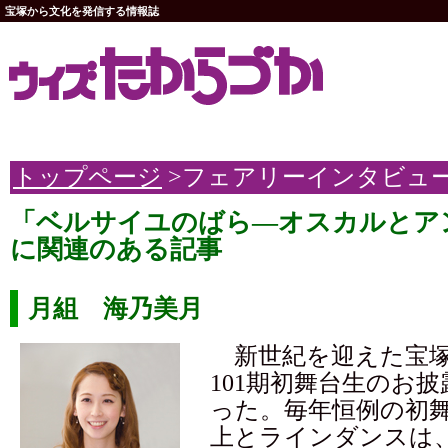
宝塚から文化を発信する情報誌
トップページ
>フェアリーインタビュ
「ベルサイユのばら―オスカルとア
に関連のある記事
月組 海乃美月
新世紀を迎えた宝塚
101期初舞台生のお
った。毎年恒例の初
上とラインダンスは