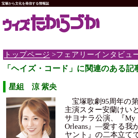
宝塚から文化を発信する情報誌
トップページ
>フェアリーインタビュ
「ヘイズ・コード」に関連のある記
星組 涼 紫央
宝塚歌劇95周年の
主演スター安蘭けい
サヨナラ公演、『My 
Orleans』―愛する
ヤント』の二本立て