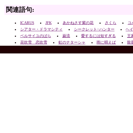
関連語句:
ICARUS
JFK
あかねさす紫の花
さくら
コ
シアター・ドラマシティ
シークレット･ハンター
ヘ
ベルサイユのばら
巌流
愛するには短すぎる
王
花吹雪 恋吹雪
虹のナターシャ
雨に唄えば
龍