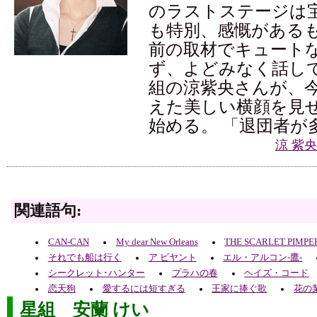
のラストステージは
も特別、感慨があるも
前の取材でキュート
ず、よどみなく話し
組の涼紫央さんが、
えた美しい横顔を見
始める。 「退団者が
涼 紫
関連語句:
CAN-CAN
My dear New Orleans
THE SCARLET PIMPE
それでも船は行く
ア ビヤント
エル・アルコン-鷹-
シークレット･ハンター
プラハの春
ヘイズ・コード
恋天狗
愛するには短すぎる
王家に捧ぐ歌
花の
星組 安蘭 けい