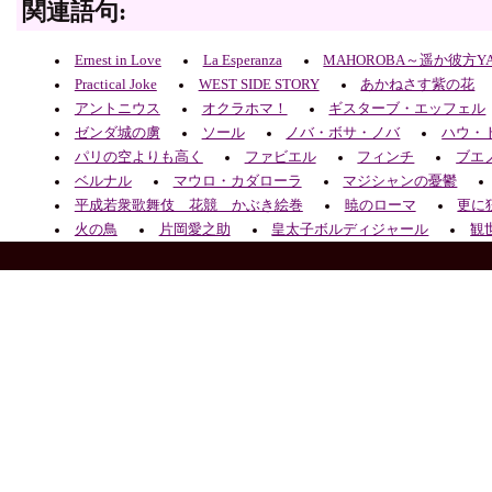
関連語句:
Ernest in Love
La Esperanza
MAHOROBA～遥か彼方Y
Practical Joke
WEST SIDE STORY
あかねさす紫の花
アントニウス
オクラホマ！
ギスターブ・エッフェル
ゼンダ城の虜
ソール
ノバ・ボサ・ノバ
ハウ・
パリの空よりも高く
ファビエル
フィンチ
ブエ
ベルナル
マウロ・カダローラ
マジシャンの憂鬱
平成若衆歌舞伎 花競 かぶき絵巻
暁のローマ
更に
火の鳥
片岡愛之助
皇太子ボルディジャール
観