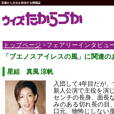
宝塚から文化を発信する情報誌
トップページ
>フェアリーインタビュ
「ブエノスアイレスの風」に関連の
星組 真風 涼帆
入団して4年目だが、
新人公演で主役を演じ
センチの長身、面長
みのある切れ長の目
口元、物怖じしない