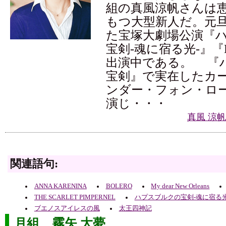
組の真風涼帆さんは
もつ大型新人だ。元
た宝塚大劇場公演『
宝剣-魂に宿る光-』『
出演中である。 『
宝剣』で実在したカ
ンダー・フォン・ロ
演じ・・・
真風 涼
関連語句:
ANNA KARENINA
BOLERO
My dear New Orleans
THE SCARLET PIMPERNEL
ハプスブルクの宝剣-魂に宿る光
ブエノスアイレスの風
太王四神記
月組 霧矢 大夢