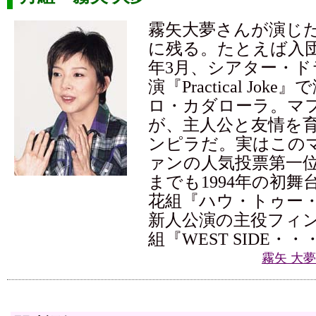
霧矢大夢さんが演じ
に残る。たとえば入団8
年3月、シアター・
演『Practical Jok
ロ・カダローラ。マ
が、主人公と友情を
ンピラだ。実はこの
ァンの人気投票第一
までも1994年の初舞
花組『ハウ・トゥー
新人公演の主役フィン
組『WEST SIDE・・
霧矢 大