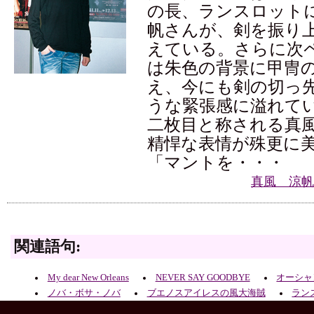
の長、ランスロット
帆さんが、剣を振り
えている。さらに次
は朱色の背景に甲冑
え、今にも剣の切っ
うな緊張感に溢れて
二枚目と称される真
精悍な表情が殊更に
「マントを・・・
真風 涼帆
関連語句:
My dear New Orleans
NEVER SAY GOODBYE
オーシャ
ノバ・ボサ・ノバ
ブエノスアイレスの風大海賊
ラン