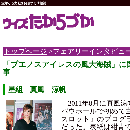
宝塚から文化を発信する情報誌
トップページ
>フェアリーインタビュ
「ブエノスアイレスの風大海賊」に
事
星組 真風 涼帆
2011年8月に真風
バウホールで初めて
スロット』のプログ
だった。表紙は紺青