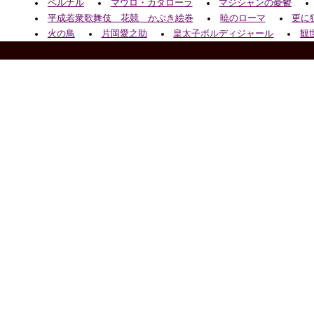
ベルナル
マウロ・カダローラ
マジシャンの憂鬱
平成若衆歌舞伎 花競 かぶき絵巻
暁のローマ
更に
火の鳥
片岡愛之助
皇太子ボルディジャール
観