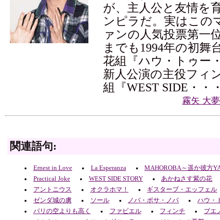
が、主人公と友情を
ンピラだ。実はこの
ァンの人気投票第一
までも1994年の初舞
花組『ハウ・トゥー
新人公演の主役フィン
組『WEST SIDE・・
霧矢 大
関連語句:
Ernest in Love
La Esperanza
MAHOROBA～遥か彼方Y
Practical Joke
WEST SIDE STORY
あかねさす紫の花
アントニウス
オクラホマ！
ギスターブ・エッフェル
ゼンダ城の虜
ソール
ノバ・ボサ・ノバ
ハウ・
パリの空よりも高く
ファビエル
フィンチ
ブエ