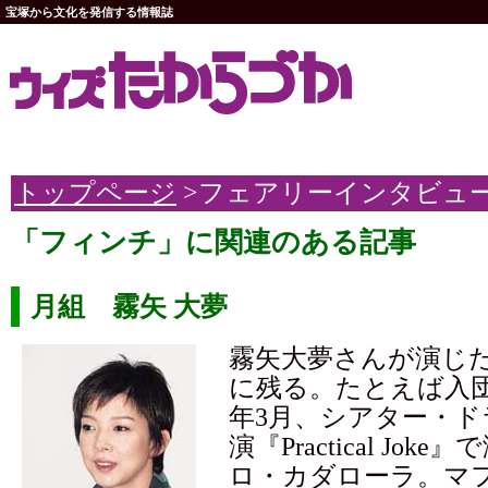
宝塚から文化を発信する情報誌
トップページ
>フェアリーインタビュ
「フィンチ」に関連のある記事
月組 霧矢 大夢
霧矢大夢さんが演じ
に残る。たとえば入団8
年3月、シアター・
演『Practical Jok
ロ・カダローラ。マ