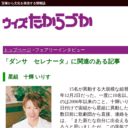
宝塚から文化を発信する情報誌
トップページ
>フェアリーインタビュー
「ダンサ セレナータ」に関連のある記事
星組 十輝 いりす
15名が異動する大規模な組替
年12月2日だった。一度に10名
のは2006年以来のこと。十輝いりす
日付けで宙組から星組に異動し
数日前に歌劇団から直接、連絡
は、「また新たな自分に出会え
ろうと思いましたが、この学年