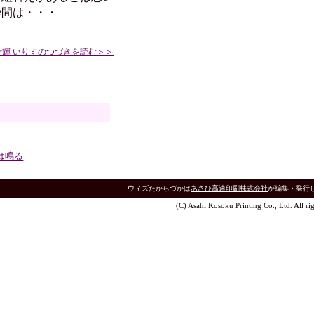
瞬間は・・・
十輝 いりすのつづきを読む＞＞
は鳴る
ウィズたからづかは
あさひ高速印刷株式会社
が編集・発行
(C) Asahi Kosoku Printing Co., Ltd. All rig