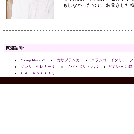
もしなかったので、お聞きした
関連語句:
Young bloods‼
カサブランカ
クラシコ・イタリアーノ
ダンサ セレナータ
ノバ・ボサ・ノバ
誰がために鐘
Ｃｅｌｅｂｒｉｔｙ