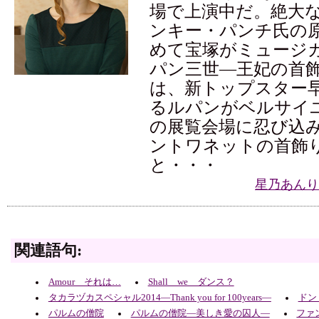
場で上演中だ。絶大
ンキー・パンチ氏の
めて宝塚がミュージ
パン三世―王妃の首飾
は、新トップスター
るルパンがベルサイ
の展覧会場に忍び込
ントワネットの首飾
と・・・
星乃あんり
関連語句:
Amour それは…
Shall we ダンス？
タカラヅカスペシャル2014―Thank you for 100years―
ドン
パルムの僧院
パルムの僧院―美しき愛の囚人―
ファ