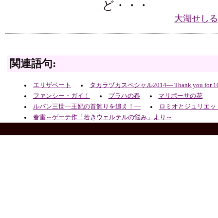
ど・・・
大湖せしる
関連語句:
エリザベート
タカラヅカスペシャル2014― Thank you for 100
ファンシー・ガイ！
プラハの春
マリポーサの花
ルパン三世―王妃の首飾りを追え！―
ロミオとジュリエッ
春雷～ゲーテ作「若きウェルテルの悩み」より～