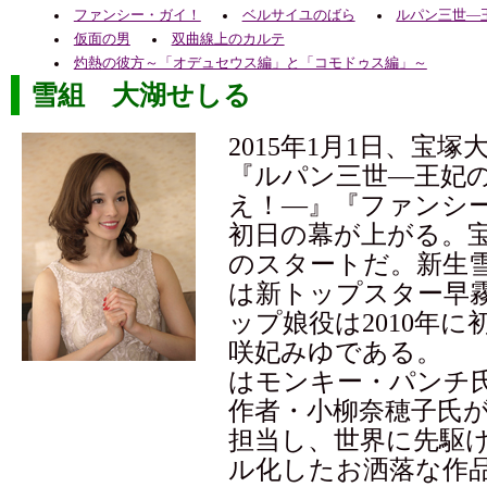
ファンシー・ガイ！
ベルサイユのばら
ルパン三世―
仮面の男
双曲線上のカルテ
灼熱の彼方～「オデュセウス編」と「コモドゥス編」～
雪組 大湖せしる
2015年1月1日、宝
『ルパン三世―王妃
え！―』『ファンシ
初日の幕が上がる。宝
のスタートだ。新生
は新トップスター早
ップ娘役は2010年
咲妃みゆである。 
はモンキー・パンチ
作者・小柳奈穂子氏
担当し、世界に先駆
ル化したお洒落な作