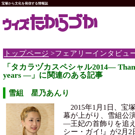
宝塚から文化を発信する情報誌
トップページ
>フェアリーインタビュ
「タカラヅカスペシャル2014― Thank yo
years ―」に関連のある記事
雪組 星乃あんり
2015年1月1日、宝
幕が上がり、雪組公
―王妃の首飾りを追え
シー・ガイ!』が2月