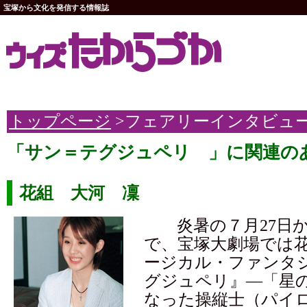
宝塚から文化を発信する情報誌
トップページ
>フェアリーインタビュ
「サン＝テグジュペリ 」に関連の
花組 大河 凜
炎暑の７月27日か
で、宝塚大劇場では
ージカル・ファンタ
グジュペリ』—「星
なった操縦士（パイ