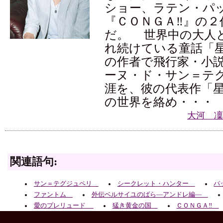
ショー、ラテン・パ
『ＣＯＮＧＡ‼』の２
だ。 世界中の大人
れ続けている童話「
の作者で飛行家・小
ーヌ・ド・サン＝テ
涯を、彼の代表作「
の世界を絡め・・・
大河 凜
関連語句:
サン＝テグジュペリ
シークレット・ハンター
パ
ファントム
外伝ベルサイユのばら—アンドレ編—
愛のプレリュード
猛き黄金の国
ＣＯＮＧＡ‼