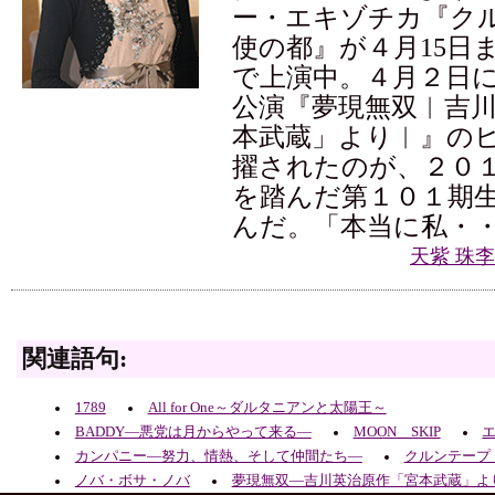
ー・エキゾチカ『ク
使の都』が４月15日
で上演中。４月２日
公演『夢現無双︱吉
本武蔵」より︱』の
擢されたのが、２０
を踏んだ第１０１期
んだ。「本当に私・
天紫 珠
関連語句:
1789
All for One～ダルタニアンと太陽王～
BADDY―悪党は月からやって来る―
MOON SKIP
カンパニー―努力、情熱、そして仲間たち―
クルンテープ
ノバ・ボサ・ノバ
夢現無双―吉川英治原作「宮本武蔵」よ