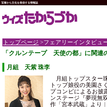
宝塚から文化を発信する情報誌
トップページ
>フェアリーインタビュ
「クルンテープ 天使の都」に関連
月組 天紫 珠李
月組トップスター珠
トップ娘役の美園さ
プコンビによるお披
ンステージ『夢現無
作「宮本武蔵」より