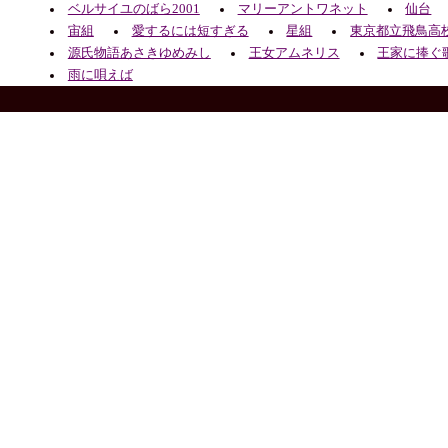
ベルサイユのばら2001
マリーアントワネット
仙台
宙組
愛するには短すぎる
星組
東京都立飛鳥高
源氏物語あさきゆめみし
王女アムネリス
王家に捧ぐ
雨に唄えば