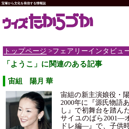
宝塚から文化を発信する情報誌
トップページ
>フェアリーインタビュ
「ようこ」に関連のある記事
宙組 陽月 華
宙組の新主演娘役・
2000年に『源氏物語
し』で初舞台を踏ん
サイユのばら2001
ドレ編―』で、子供