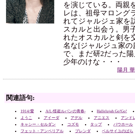
を演じている。両親
レは、祖母マロング
れてジャルジェ家を
スカルと出会う。男
れたオスカルと剣を
名な[ジャルジュ家の
で、まだ研2だった
少年のけな・・・
陽月 
関連語句:
1914/愛
A/L-怪盗ルパンの青春-
Hallelujah Go!Go!
ようこ
アイーダ
アデル
アニエス
アンド
キャシー・セルダン
コズモ
タップ
バウホール
フェット・アンペリアル
ブレンダ
ベルサイユのばら