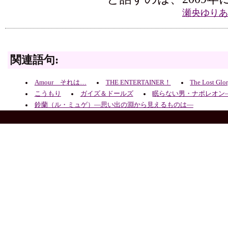
瀬央ゆりあ
関連語句:
Amour それは…
THE ENTERTAINER！
The Lost 
こうもり
ガイズ＆ドールズ
眠らない男・ナポレオン
鈴蘭（ル・ミュゲ）―思い出の淵から見えるものは―