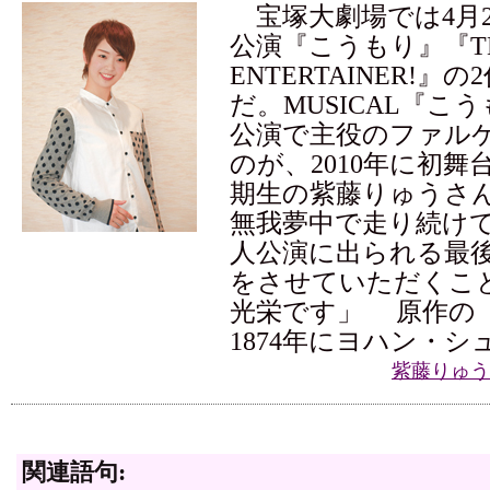
宝塚大劇場では4月2
公演『こうもり』『T
ENTERTAINER!』
だ。MUSICAL『こ
公演で主役のファル
のが、2010年に初舞
期生の紫藤りゅうさ
無我夢中で走り続け
人公演に出られる最
をさせていただくこ
光栄です」 原作の
1874年にヨハン・
紫藤りゅう
関連語句: