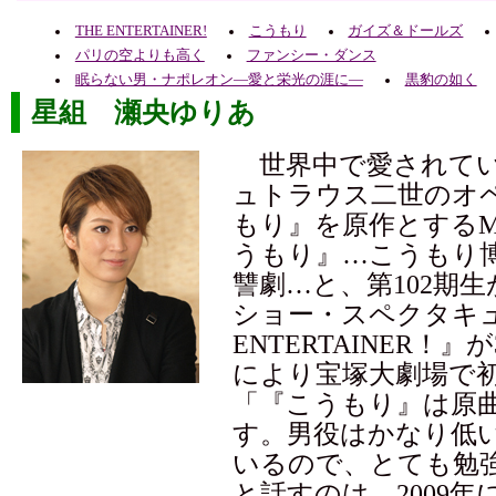
THE ENTERTAINER!
こうもり
ガイズ＆ドールズ
パリの空よりも高く
ファンシー・ダンス
眠らない男・ナポレオン―愛と栄光の涯に―
黒豹の如く
星組 瀬央ゆりあ
世界中で愛されてい
ュトラウス二世のオ
もり』を原作とするMU
うもり』…こうもり
讐劇…と、第102期
ショー・スペクタキュ
ENTERTAINER！』
により宝塚大劇場で
「『こうもり』は原
す。男役はかなり低
いるので、とても勉
と話すのは、2009年