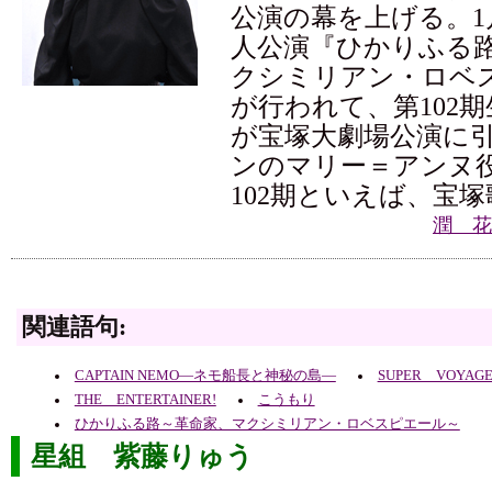
公演の幕を上げる。1
人公演『ひかりふる
クシミリアン・ロベ
が行われて、第102
が宝塚大劇場公演に
ンのマリー＝アンヌ
102期といえば、宝塚
潤 花
関連語句:
CAPTAIN NEMO―ネモ船長と神秘の島―
SUPER VOYAGE
THE ENTERTAINER!
こうもり
ひかりふる路～革命家、マクシミリアン・ロベスピエール～
星組 紫藤りゅう