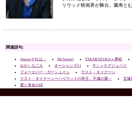
リウッド映画界が舞台。蘭寿と
関連語句:
Amourそれは…
Mr.Swing!
TAKARAZUKA ∞ 夢眩
おかしな二人
オーシャンズ11
サン＝テグジュペリ
フォーエバー・ガーシュイン
ラスト・タイクーン
ラスト・タイクーンーハリウッドの帝王、不滅の愛―
宝塚
愛と革命の詩