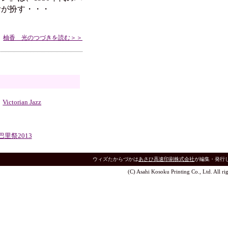
むが扮す・・・
柚香 光のつづきを読む＞＞
Victorian Jazz
巴里祭2013
ウィズたからづかは
あさひ高速印刷株式会社
が編集・発行
(C) Asahi Kosoku Printing Co., Ltd. All rig