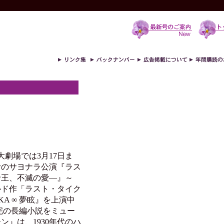
劇場では3月17日ま
むのサヨナラ公演『ラス
帝王、不滅の愛―』～
ルド作「ラスト・タイク
KA ∞ 夢眩』を上演中
完の長編小説をミュー
』は、1930年代のハ