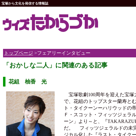
宝塚から文化を発信する情報誌
トップページ
>フェアリーインタビュー
「おかしな二人」に関連のある記事
花組 柚香 光
宝塚歌劇100周年を迎えた宝塚大
で、花組のトップスター蘭寿と
ト・タイクーンーハリウッドの
Ｆ・スコット・フィッツジェラ
ーン」より～と、『TAKARAZU
だ。 フィッツジェラルドの未
ジカル化した『ラスト・タイクーン