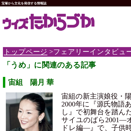
宝塚から文化を発信する情報誌
トップページ
>フェアリーインタビュ
「うめ」に関連のある記事
宙組 陽月 華
宙組の新主演娘役・
2000年に『源氏物語
し』で初舞台を踏ん
サイユのばら2001
ドレ編―』で、子供