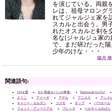
を演じている。両親
レは、祖母マロング
れてジャルジェ家を
スカルと出会う。男
れたオスカルと剣を
名な[ジャルジュ家の
で、まだ研2だった
少年のけな・・・
陽月 
関連語句:
1914/愛
A/L-怪盗ルパンの青春-
Hallelujah Go!Go!
ようこ
アイーダ
アデル
アニエス
アンド
キャシー・セルダン
コズモ
タップ
バウホール
フェット・アンペリアル
ブレンダ
ベルサイユのばら