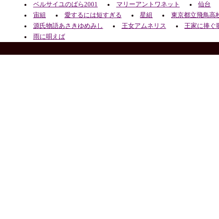
ベルサイユのばら2001
マリーアントワネット
仙台
宙組
愛するには短すぎる
星組
東京都立飛鳥高
源氏物語あさきゆめみし
王女アムネリス
王家に捧ぐ
雨に唄えば