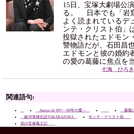
15日、宝塚大劇場公
る。 日本でも「岩
よく読まれているデ
ンテ・クリスト伯」
投獄されたエドモン
讐物語だが、石田昌
エドモンと彼の婚約
の愛の葛藤に焦点を
七海 ひろき
関連語句:
Amour de 99!!―99年の愛―
薔薇
銀河英雄伝説TAKARAZUKA
モンテ・クリスト伯
花の宝塚風土記