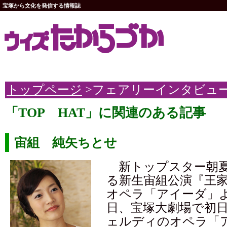
宝塚から文化を発信する情報誌
トップページ
>フェアリーインタビュ
「TOP HAT」に関連のある記事
宙組 純矢ちとせ
新トップスター朝夏
る新生宙組公演『王
オペラ「アイーダ」よ
日、宝塚大劇場で初
ェルディのオペラ「