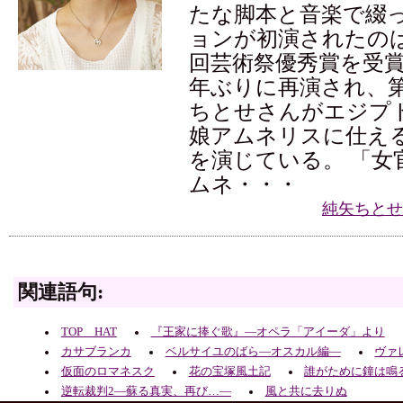
たな脚本と音楽で綴
ョンが初演されたのは2
回芸術祭優秀賞を受賞
年ぶりに再演され、第
ちとせさんがエジプ
娘アムネリスに仕え
を演じている。 「女
ムネ・・・
純矢ちとせ
関連語句:
TOP HAT
『王家に捧ぐ歌』―オペラ「アイーダ」より
カサブランカ
ベルサイユのばら―オスカル編―
ヴァ
仮面のロマネスク
花の宝塚風土記
誰がために鐘は鳴
逆転裁判2―蘇る真実、再び…―
風と共に去りぬ