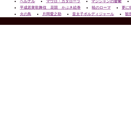
ベルナル
マウロ・カダローラ
マジシャンの憂鬱
平成若衆歌舞伎 花競 かぶき絵巻
暁のローマ
更に
火の鳥
片岡愛之助
皇太子ボルディジャール
観