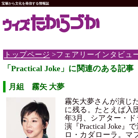
宝塚から文化を発信する情報誌
トップページ
>フェアリーインタビュ
「Practical Joke」に関連のある記事
月組 霧矢 大夢
霧矢大夢さんが演じ
に残る。たとえば入団8
年3月、シアター・
演『Practical Jok
ロ・カダローラ。マ