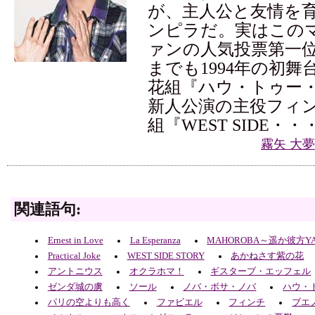
が、主人公と友情を
ンピラだ。実はこの
ァンの人気投票第一
までも1994年の初舞
花組『ハウ・トゥー
新人公演の主役フィン
組『WEST SIDE・・
霧矢 大
関連語句:
Ernest in Love
La Esperanza
MAHOROBA～遥か彼方Y
Practical Joke
WEST SIDE STORY
あかねさす紫の花
アントニウス
オクラホマ！
ギスターブ・エッフェル
ゼンダ城の虜
ソール
ノバ・ボサ・ノバ
ハウ・
パリの空よりも高く
ファビエル
フィンチ
ブエ