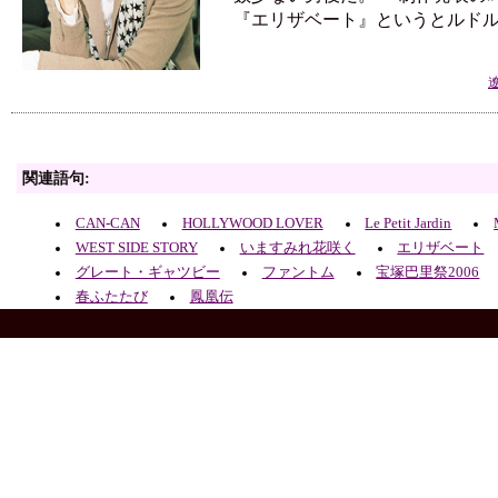
『エリザベート』というとルド
関連語句:
CAN-CAN
HOLLYWOOD LOVER
Le Petit Jardin
WEST SIDE STORY
いますみれ花咲く
エリザベート
グレート・ギャツビー
ファントム
宝塚巴里祭2006
春ふたたび
鳳凰伝