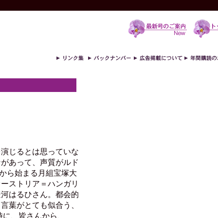
を演じるとは思っていな
ンがあって、声質がルド
日から始まる月組宝塚大
オーストリア＝ハンガリ
遼河はるひさん。都会的
う言葉がとても似合う、
時に、皆さんから、