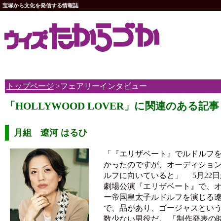
宝塚から文化を発信する情報誌
トップページ
>フェアリーインタビュー
「HOLLYWOOD LOVER」に関連のある記事
月組 遼河 はるひ
「『エリザベート』でルドルフ
かったのですが、オーディショ
ルフに向いていると」 5月22
劇場公演『エリザベート』で、
ー帝国皇太子ルドルフを演じる
で、品があり、ゴージャスとい
数少ない男役だ。 「制作発表の