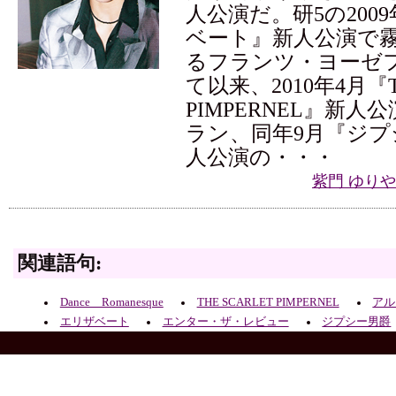
人公演だ。研5の200
ベート』新人公演で
るフランツ・ヨーゼ
て以来、2010年4月『TH
PIMPERNEL』新
ラン、同年9月『ジプ
人公演の・・・
紫門 ゆり
関連語句:
Dance Romanesque
THE SCARLET PIMPERNEL
アル
エリザベート
エンター・ザ・レビュー
ジプシー男爵