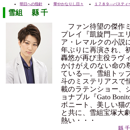
明日への指針
華やかなりし日々
１７８９―バスティ
雪組 縣 千
ファン待望の傑作ミ
プレイ『凱旋門―エ
ア・レマルクの小説に
年ぶりに再演され、
轟悠が再び主役ラヴ
かけがえのない命の
ている―。雪組トッ
斗のミステリアスで
載のラテンショー、
ョナブル『Gato Bon
ボニート、美しい猫
と共に、雪組宝塚大
熱い・・・
縣 