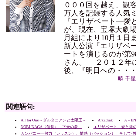
０００回を越え、観
万人を記録する人気
『エリザベート―愛
が、現在、宝塚大劇
月組により10月１日
新人公演『エリザベ
ートを演じるのが第9
さん。 ２０１２年
後、『明日への・・
暁 千
関連語句:
All for One～ダルタニアンと太陽王～
Arkadiak
A－EN
NOBUNAGA〈信長〉―下天の夢―
エリザベート―愛と死
カンパニー―努力（レッスン）、情熱（パッション）、そして仲