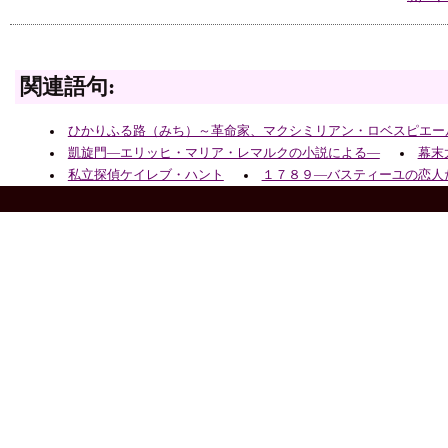
関連語句:
ひかりふる路（みち）～革命家、マクシミリアン・ロベスピエー
凱旋門―エリッヒ・マリア・レマルクの小説による―
幕末
私立探偵ケイレブ・ハント
１７８９―バスティーユの恋人