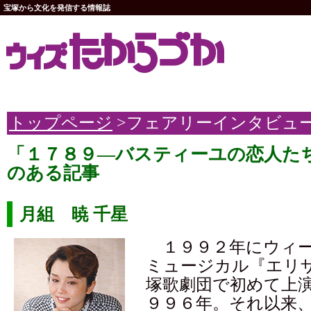
宝塚から文化を発信する情報誌
トップページ
>フェアリーインタビュ
「１７８９―バスティーユの恋人た
のある記事
月組 暁 千星
１９９２年にウィー
ミュージカル『エリ
塚歌劇団で初めて上
９９６年。それ以来