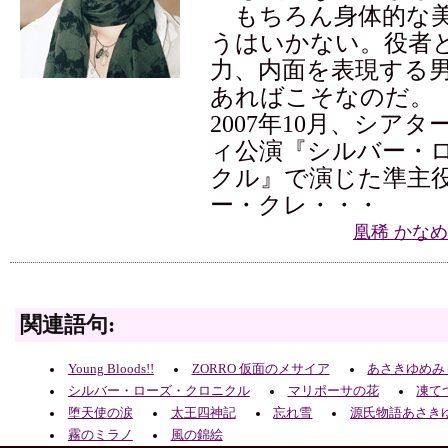
もちろん身体的な美
うはいかない。役者
力、内面を表現する
あればこそなのだ。
2007年10月、シア
ィ公演『シルバー・
クル』で演じた準主
ー・クレ・・・
凰稀 かな
関連語句:
Young Bloods!!
ZORRO 仮面のメサイア
あさきゆめみ
シルバー・ローズ・クロニクル
マリポーサの花
凍て
堕天使の涙
太王四神記
忘れ雪
源氏物語あさき
霧のミラノ
風の錦絵