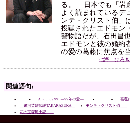
る。 日本でも「岩
よく読まれているデ
ンテ・クリスト伯」
投獄されたエドモン
讐物語だが、石田昌
エドモンと彼の婚約
の愛の葛藤に焦点を
七海 ひろき
関連語句:
Amour de 99!!―99年の愛―
薔薇
銀河英雄伝説TAKARAZUKA
モンテ・クリスト伯
花の宝塚風土記