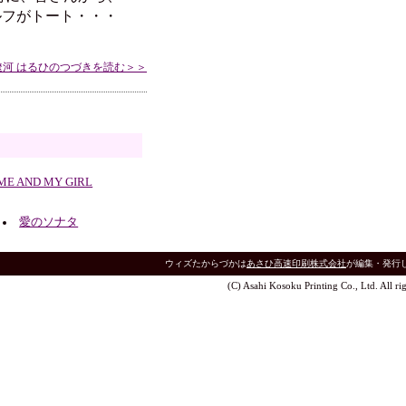
ルフがトート・・・
遼河 はるひのつづきを読む＞＞
ME AND MY GIRL
愛のソナタ
ウィズたからづかは
あさひ高速印刷株式会社
が編集・発行
(C) Asahi Kosoku Printing Co., Ltd. All rig