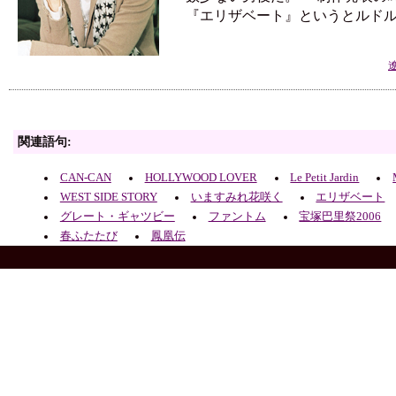
『エリザベート』というとルド
関連語句:
CAN-CAN
HOLLYWOOD LOVER
Le Petit Jardin
WEST SIDE STORY
いますみれ花咲く
エリザベート
グレート・ギャツビー
ファントム
宝塚巴里祭2006
春ふたたび
鳳凰伝