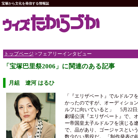
宝塚から文化を発信する情報誌
トップページ
>フェアリーインタビュー
「宝塚巴里祭2006」に関連のある記事
月組 遼河 はるひ
「『エリザベート』でルドルフ
かったのですが、オーディショ
ルフに向いていると」 5月22
劇場公演『エリザベート』で、
ー帝国皇太子ルドルフを演じる
で、品があり、ゴージャスとい
数少ない男役だ。 「制作発表の