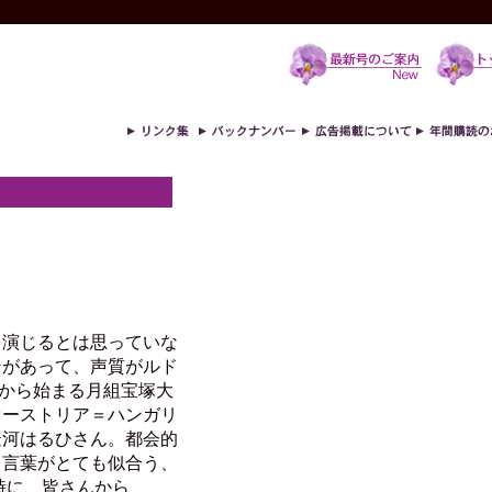
を演じるとは思っていな
ンがあって、声質がルド
日から始まる月組宝塚大
オーストリア＝ハンガリ
遼河はるひさん。都会的
う言葉がとても似合う、
時に、皆さんから、