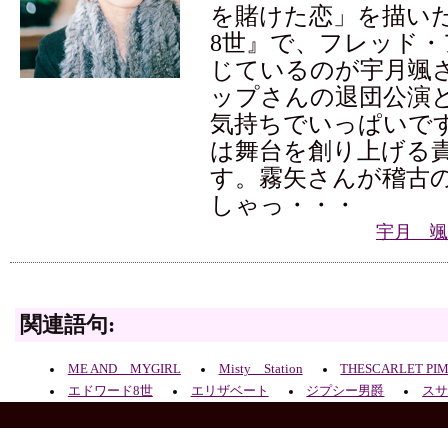
を賭けた恋」を描い
8世』で、フレッド
じているのが宇月颯さ
ップさんの退団公演
気持ちでいっぱいで
は舞台を創り上げる
す。霧矢さんが稽古
しゃっ・・・
宇月 颯
関連語句:
ME AND MYGIRL
Misty Station
THESCARLET PI
エドワード8世
エリザベート
ジプシー男爵
ス