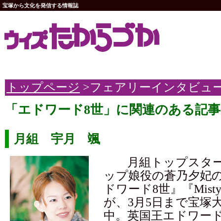
宝塚から文化を発信する情報誌
トップページ
>フェアリーインタビュ
「エドワード8世」に関連のある記事
月組 宇月 颯
月組トップスター
ップ娘役の蒼乃夕妃
ドワード8世』『Misty 
が、3月5日まで宝塚
中。英国王エドワード