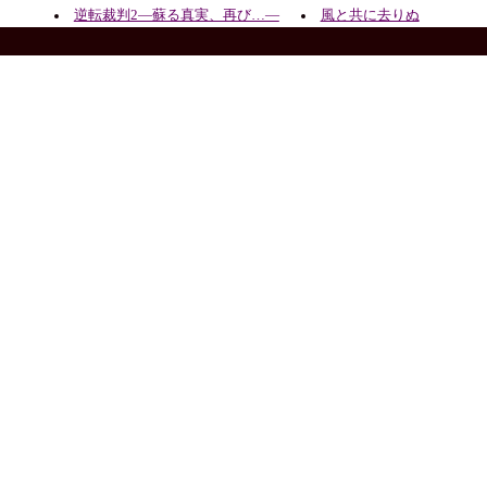
逆転裁判2―蘇る真実、再び…―
風と共に去りぬ