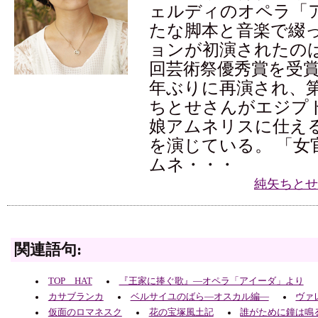
ェルディのオペラ「
たな脚本と音楽で綴
ョンが初演されたのは2
回芸術祭優秀賞を受賞
年ぶりに再演され、第
ちとせさんがエジプ
娘アムネリスに仕え
を演じている。 「女
ムネ・・・
純矢ちとせ
関連語句:
TOP HAT
『王家に捧ぐ歌』―オペラ「アイーダ」より
カサブランカ
ベルサイユのばら―オスカル編―
ヴァ
仮面のロマネスク
花の宝塚風土記
誰がために鐘は鳴