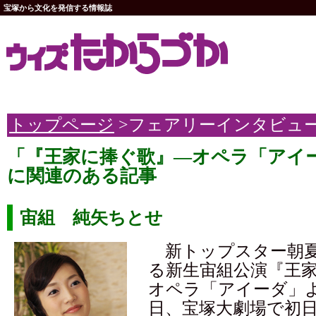
宝塚から文化を発信する情報誌
トップページ
>フェアリーインタビュ
「『王家に捧ぐ歌』―オペラ「アイ
に関連のある記事
宙組 純矢ちとせ
新トップスター朝夏
る新生宙組公演『王
オペラ「アイーダ」よ
日、宝塚大劇場で初